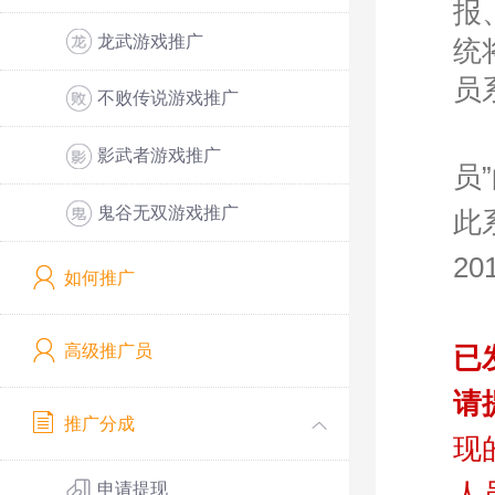
报
龙武游戏推广
统
员
不败传说游戏推广
影武者游戏推广
员
鬼谷无双游戏推广
此
2
如何推广
高级推广员
已
请
推广分成
现
人
申请提现