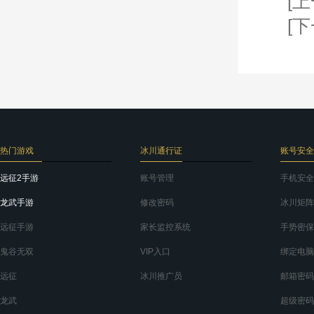
[上
[下
热门游戏
冰川通行证
账号安全
远征2手游
账号管理
手机安全
龙武手游
修改密码
冰川矩阵
远征手游
家长监控系统
手势密保
鬼谷无双
VIP入口
绑定电脑
远征
冰川推广员
邮箱密码
龙武
超级密码