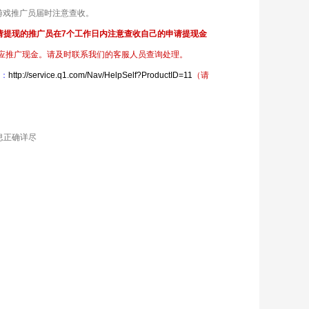
川游戏推广员届时注意查收。
请提现的推广员在7个工作日内注意查收自己的申请提现金
相应推广现金。请及时联系我们的客服人员查询处理。
心：
http://service.q1.com/Nav/HelpSelf?ProductID=11
（请
息正确详尽