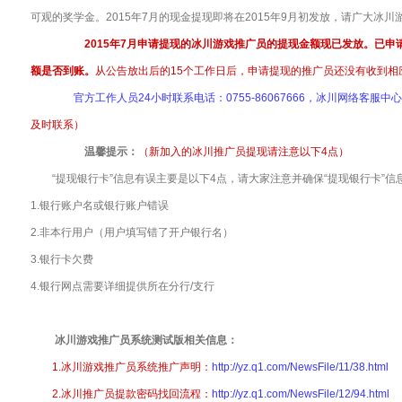
可观的奖学金。2015年7月的现金提现即将在2015年9月初发放，请广大冰
2015年7
月申请提现的冰川游戏推广员的提现金额现已发放。已申
额是否到账。
从公告放出后的15个工作日后，申请提现的推广员还没有收到
官方工作人员24小时联系电话：0755-86067666，冰川网络客服中
及时联系）
温馨提示：
（
新加入的冰川推广员提现请注意以下4点）
“提现银行卡”信息有误主要是以下4点，请大家注意并确保“提现银行卡”信
1.银行账户名或银行账户错误
2.非本行用户（用户填写错了开户银行名）
3.银行卡欠费
4.银行网点需要详细提供所在分行/支行
冰川游戏推广员系统测试版相关信息：
1.冰川游戏推广员系统推广声明：
http://yz.q1.com/NewsFile/11/38.html
2.冰川推广员提款密码找回流程：
http://yz.q1.com/NewsFile/12/94.html