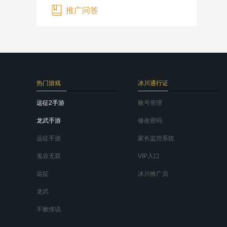
推广问答
热门游戏
冰川通行证
远征2手游
账号管理
龙武手游
修改密码
远征手游
家长监控系统
鬼谷无双
VIP入口
远征
冰川推广员
龙武
不败传说