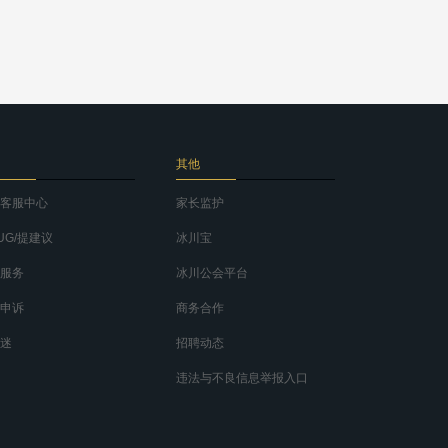
其他
客服中心
家长监护
UG/提建议
冰川宝
服务
冰川公会平台
申诉
商务合作
迷
招聘动态
违法与不良信息举报入口