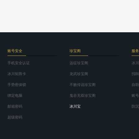
账号安全
珍宝阁
服务
手机安全认证
远征珍宝阁
冰川
冰川矩阵卡
龙武珍宝阁
找B
手势密保锁
不败传说珍宝阁
自助
绑定电脑
鬼谷无双珍宝阁
账号
邮箱密码
冰川宝
防沉
超级密码