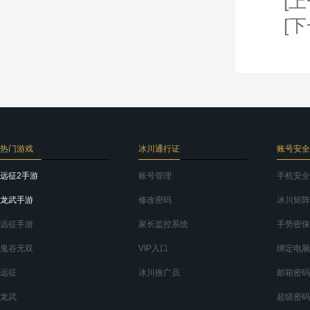
[上
[下
热门游戏
冰川通行证
账号安全
远征2手游
账号管理
手机安全
龙武手游
修改密码
冰川矩阵
远征手游
家长监控系统
手势密保
鬼谷无双
VIP入口
绑定电脑
远征
冰川推广员
邮箱密码
龙武
超级密码