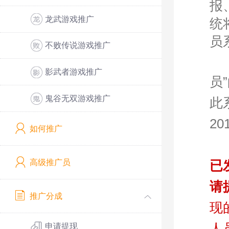
报
龙武游戏推广
统
员
不败传说游戏推广
影武者游戏推广
员
鬼谷无双游戏推广
此
2
如何推广
高级推广员
已
请
推广分成
现
人
申请提现