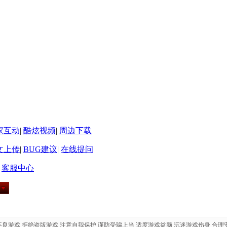
家互动
|
酷炫视频
|
周边下载
文上传
|
BUG建议
|
在线提问
|
客服中心
不良游戏 拒绝盗版游戏 注意自我保护 谨防受骗上当 适度游戏益脑 沉迷游戏伤身 合理