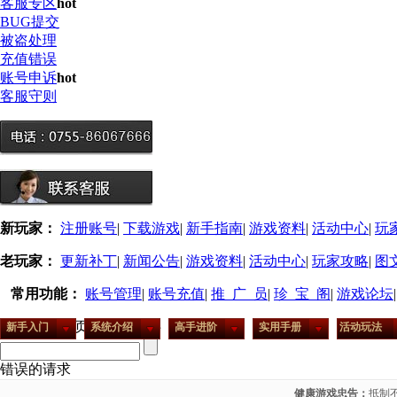
客服专区
hot
BUG提交
被盗处理
充值错误
账号申诉
hot
客服守则
新玩家：
注册账号
|
下载游戏
|
新手指南
|
游戏资料
|
活动中心
|
玩
老玩家：
更新补丁
|
新闻公告
|
游戏资料
|
活动中心
|
玩家攻略
|
图
常用功能：
账号管理
|
账号充值
|
推 广 员
|
珍 宝 阁
|
游戏论坛
当前位置:首页 >
新闻中心
新手入门
系统介绍
高手进阶
实用手册
活动玩法
错误的请求
健康游戏忠告：
抵制