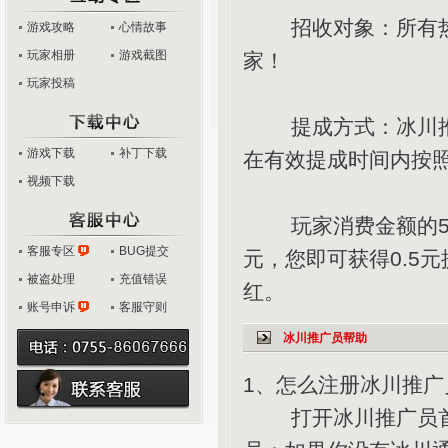
招收对象：所有热爱
游戏攻略
心情故事
玩家相册
游戏截图
家！
玩家投稿
提成方式：冰川推广
游戏下载
补丁下载
在有效提成时间内按
视频下载
玩家消费金额的50
客服专区
BUG提交
元，您即可获得0.5
被盗处理
充值错误
红。
账号申诉
客服守则
冰川推广员帮助
1、怎么注册冰川推广
打开冰川推广员首页