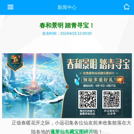
新闻中心
春和景明 踏青寻宝！
发表时间：2024/4/16 12:00:00
正值春暖花开之际，小远召集各位仙友前来收集
散落在大
陆各地的
蓬莱仙岛藏宝图碎片
啦！