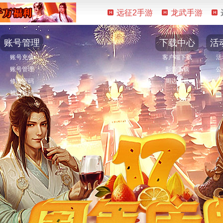
远征2手游
龙武手游
账号管理
下载中心
活
账号充值
客户端下载
活
账号管理
影音下载
公
修改密码
周边下载
被盗找回