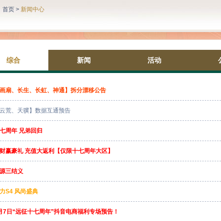
：
首页
>
新闻中心
综合
新闻
活动
画扇、长生、长虹、神通】拆分漂移公告
云荒、天骥】数据互通预告
七周年 兄弟回归
财赢豪礼 充值大返利【仅限十七周年大区】
源三结义
力S4 风尚盛典
月7日“远征十七周年”抖音电商福利专场预告！