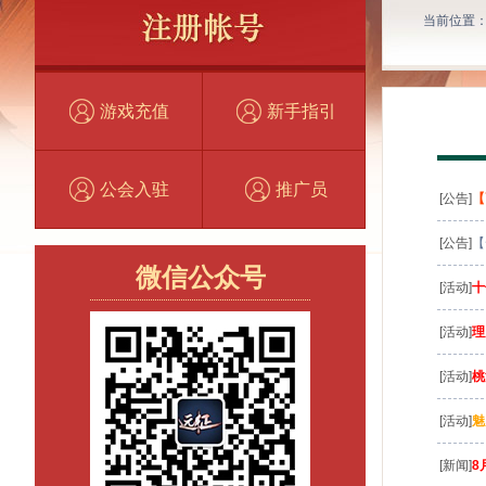
当前位置
游戏充值
新手指引
公会入驻
推广员
[公告]
【
[公告]
【
微信公众号
[活动]
十
[活动]
理
[活动]
桃
[活动]
魅
[新闻]
8