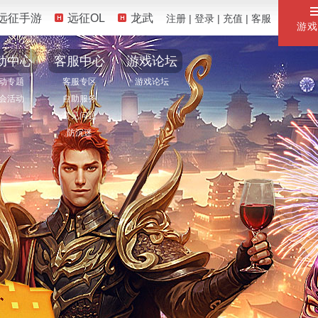
远征手游
远征OL
龙武
注册
|
登录
|
充值
|
客服
游戏
动中心
客服中心
游戏论坛
动专题
客服专区
游戏论坛
会活动
自助服务
常见问题
防沉迷