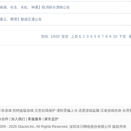
画扇、长生、长虹、神通】取消拆分漂移公告
逐云、腾霄】数据互通公告
页码: 1/420
首页
上页
1
2
3
4
5
6
7
8
9
10
下页
不良游戏 拒绝盗版游戏 注意自我保护 谨防受骗上当 适度游戏益脑 沉迷游戏伤身 合理
务合作
|
加入我们
|
客服服务
|
家长监护
 2009 - 2026 Glacier,Inc. All Rights Reserved. 深圳冰川网络股份有限公司 版权所有