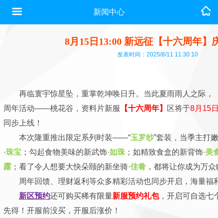
新闻中心
8月15日13:00 新远征【十六周年
发表时间：2025/8/11 11:30:10
再临寰宇惊星坠，重掌乾坤唤日升。当此
夏雨雨人之际
，
周年活动
——
桃花谷，资料片新服
【十六周年】
区将于
8月15日
同步上线！
本次隆重推出限定系列时装——“
玉
罗纱
”套装，当季主打
·
珠宝
；勾起食物美味的新武饰·
如珠
；如精致食盒的新背饰·
美
露
；看了令人想要大快朵颐的新坐骑·
佳肴
，都将让你成为万众
周年回馈、理财返利等众多精彩活动也同步开启，海量福
新区预约
还
可购买稀有限量
新服预约礼包
，开启可自选七
先得！开服前没买，开服后
涨价！