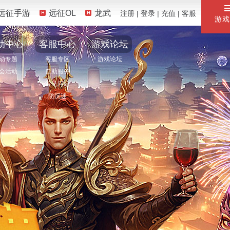
远征手游
远征OL
龙武
注册
|
登录
|
充值
|
客服
游戏
动中心
客服中心
游戏论坛
动专题
客服专区
游戏论坛
会活动
自助服务
常见问题
防沉迷