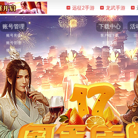
远征2手游
龙武手游
账号管理
下载中心
活
账号充值
客户端下载
活
账号管理
影音下载
公
修改密码
周边下载
被盗找回