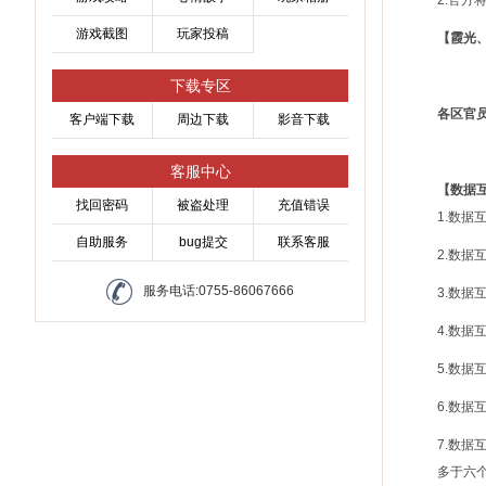
2.官
游戏截图
玩家投稿
【霞光
下载专区
各区官
客户端下载
周边下载
影音下载
客服中心
【数据
找回密码
被盗处理
充值错误
1.数
自助服务
bug提交
联系客服
2.数
服务电话:0755-86067666
3.数
4.数
5.数
6.数
7.数
多于六