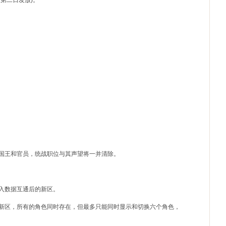
第二日发放)。
出国王和官员，统战职位与其声望将一并清除。
入数据互通后的新区。
的新区，所有的角色同时存在，但最多只能同时显示和切换六个角色，