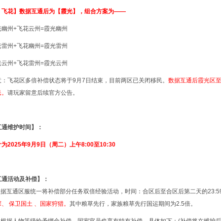
、飞花】数据互通后为【霞光】，组合方案为——
幽州
+飞花云州
=霞光幽州
雷州
+飞花幽州
=霞光雷州
光云州
+飞花雷州=霞光云州
：
飞花
区多倍补偿状态将于9月7日结束，目前两区已关闭移民。
数据互通后霞光区至
民。
请玩家留意后续官方公告。
互通维护时间】：
025年9月9日（周二）上午8:00至10:30
互通活动及补偿】：
数据互通区服统一将补偿部分任务双倍经验活动，时间：合区后至合区后第二天的23:5
、 保卫国土 、国家狩猎
。
其中粮草先行，家族粮草先行国运期间为2.5倍。