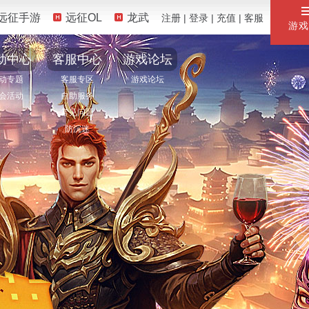
远征手游
远征OL
龙武
注册
|
登录
|
充值
|
客服
游戏
动中心
客服中心
游戏论坛
动专题
客服专区
游戏论坛
会活动
自助服务
常见问题
防沉迷