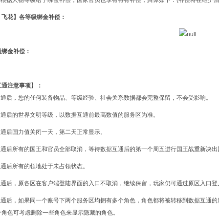
方将根据人物等级给予绑金补偿，国家官员也享有特有补偿，具体如下：(补偿将在维护后
、飞花】各等级绑金补偿：
员绑金补偿：
互通注意事项】：
据互通后，您的任何装备物品、等级经验、社会关系数据都会完整保留，不会受影响。
据互通后的世界文明等级，以数据互通前最高数值的服务区为准。
据互通后国力值关闭一天，第二天正常显示。
据互通后所有的国王和官员全部取消，等待数据互通后的第一个周五进行国王战重新决
据互通后所有的领地处于未占领状态。
据互通后，原各区在客户端登陆界面的入口不取消，继续保留，玩家仍可通过原区入口登
据互通后，如果同一个账号下两个服务区均拥有多个角色，角色都将被转移到数据互通
个角色可考虑删除一些角色来显示隐藏的角色。