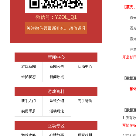
【霞光
微信号：YZOL_Q1
霞光
关注微信领最新礼包、超值道具
霞光
霞
注意
新闻中心
开启移
游戏新闻
新闻公告
活动中心
维护状态
新闻热点
【数据
预计为2
游戏资料
新手入门
系统介绍
高手进阶
【数据
实用手册
活动玩法
1.所有
互动专区
军情刺探
游戏攻略
心情故事
玩家相册