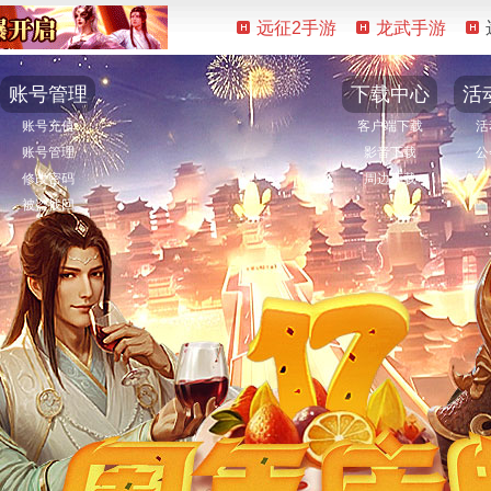
远征2手游
龙武手游
账号管理
下载中心
活
账号充值
客户端下载
活
账号管理
影音下载
公
修改密码
周边下载
被盗找回