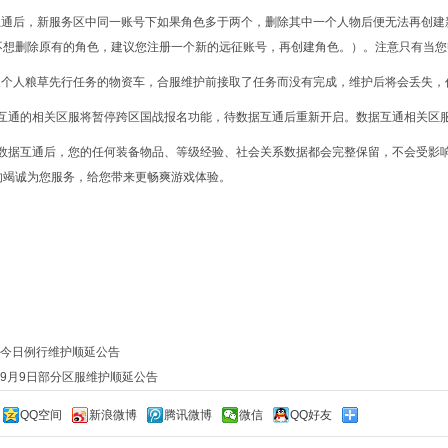
据互通后，新服务区中同一账号下如果角色多于两个，删除其中一个人物后便无法再创
不想删除原有的角色，建议您注册一个新的远征账号，再创建角色。）。注意只有当您
族及个人粮草先行任务的物资车，合服维护前接取了任务而没有完成，维护后将会丢失
数据互通的相关区服将暂停跨区国战报名功能，待数据互通后重新开启。数据互通相关区
此次数据互通后，您的任何装备物品、等级经验、社会关系数据都会完整保留，不会受
的竭诚为您服务，给您带来更畅爽游戏体验。
今日例行维护顺延公告
9月9日部分区服维护顺延公告
QQ空间
新浪微博
腾讯微博
微信
QQ好友
：