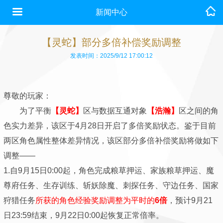
新闻中心
【灵蛇】部分多倍补偿奖励调整
发表时间：2025/9/12 17:00:12
尊敬的玩家：
为了平衡
【灵蛇】
区与数据互通对象
【浩瀚】
区之间的角
色实力差异，该区于4月28日开启了多倍奖励状态。鉴于目前
两区角色属性整体差异情况，该区部分多倍补偿奖励将做如下
调整——
1.
自
9
月15日
0:00起
，角色完成粮草押运、家族粮草押运、魔
尊府任务、生存训练、斩妖除魔、刺探任务、守边任务、国家
狩猎任务
所获的角色经验奖励调整为平时的
6倍
，预计
9
月21
日23
:59
结束
，
9
月22
日
0:00
起恢复正常倍率
。