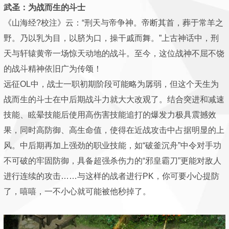
武圣：为战而生的斗士
《山海经?校注》云：“刑天与帝争神。帝断其首，葬于常羊之
野。乃以乳为目，以脐为口，操干戚而舞。”上古神话中，刑
天与轩辕黄帝一场惊天动地的战斗。至今，这位战神不屈不饶
的战斗精神依旧广为传颂！
远征OL中，战士一职初期阶段可能略为孱弱，但这个天生为
战而生的斗士在中后期战斗力就大大改观了。结合突进和减速
技能、眩晕技能后使用高伤害技能追打的爆发力极具震撼效
果，同时高防御、高生命值，使得在近战攻击中占据明显的上
风。中后期再加上强劲的职业技能，如“破釜沉舟”中令对手功
不可破的牢固防御，具备超强杀伤力的“邪皇霸刀”更能对敌人
进行连续的攻击……与这样的战者进行PK，你可要小心提防
了，嘻嘻，一不小心就可能被他秒掉了。