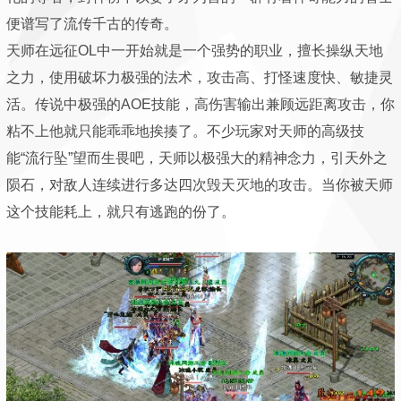
便谱写了流传千古的传奇。
天师在远征OL中一开始就是一个强势的职业，擅长操纵天地
之力，使用破坏力极强的法术，攻击高、打怪速度快、敏捷灵
活。传说中极强的AOE技能，高伤害输出兼顾远距离攻击，你
粘不上他就只能乖乖地挨揍了。不少玩家对天师的高级技
能“流行坠”望而生畏吧，天师以极强大的精神念力，引天外之
陨石，对敌人连续进行多达四次毁天灭地的攻击。当你被天师
这个技能耗上，就只有逃跑的份了。