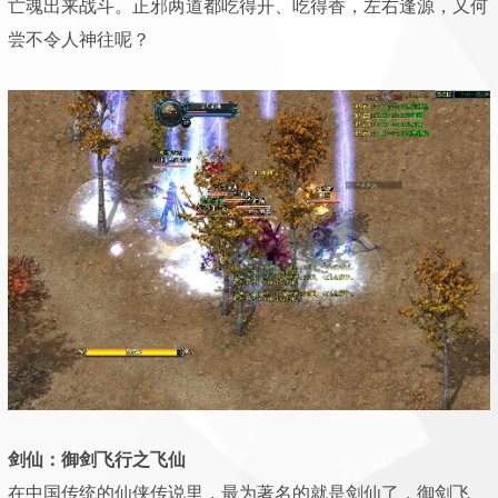
亡魂出来战斗。正邪两道都吃得开、吃得香，左右逢源，又何
尝不令人神往呢？
剑仙：御剑飞行之飞仙
在中国传统的仙侠传说里，最为著名的就是剑仙了，御剑飞