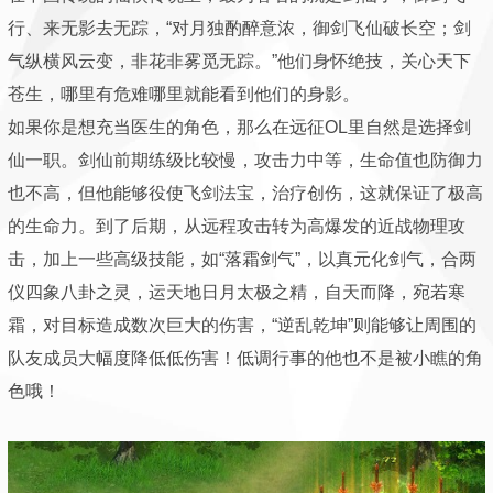
行、来无影去无踪，“对月独酌醉意浓，御剑飞仙破长空；剑
气纵横风云变，非花非雾觅无踪。”他们身怀绝技，关心天下
苍生，哪里有危难哪里就能看到他们的身影。
如果你是想充当医生的角色，那么在远征OL里自然是选择剑
仙一职。剑仙前期练级比较慢，攻击力中等，生命值也防御力
也不高，但他能够役使飞剑法宝，治疗创伤，这就保证了极高
的生命力。到了后期，从远程攻击转为高爆发的近战物理攻
击，加上一些高级技能，如“落霜剑气”，以真元化剑气，合两
仪四象八卦之灵，运天地日月太极之精，自天而降，宛若寒
霜，对目标造成数次巨大的伤害，“逆乱乾坤”则能够让周围的
队友成员大幅度降低低伤害！低调行事的他也不是被小瞧的角
色哦！