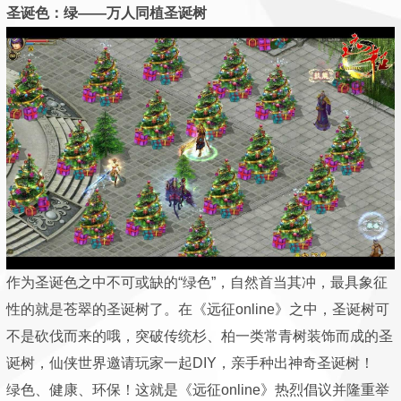
圣诞色：绿——万人同植圣诞树
作为圣诞色之中不可或缺的“绿色”，自然首当其冲，最具象征
性的就是苍翠的圣诞树了。在《远征online》之中，圣诞树可
不是砍伐而来的哦，突破传统杉、柏一类常青树装饰而成的圣
诞树，仙侠世界邀请玩家一起DIY，亲手种出神奇圣诞树！
绿色、健康、环保！这就是《远征online》热烈倡议并隆重举