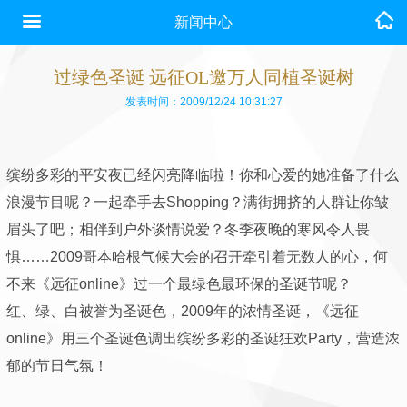
新闻中心
过绿色圣诞 远征OL邀万人同植圣诞树
发表时间：2009/12/24 10:31:27
缤纷多彩的平安夜已经闪亮降临啦！你和心爱的她准备了什么
浪漫节目呢？一起牵手去Shopping？满街拥挤的人群让你皱
眉头了吧；相伴到户外谈情说爱？冬季夜晚的寒风令人畏
惧……2009哥本哈根气候大会的召开牵引着无数人的心，何
不来《远征online》过一个最绿色最环保的圣诞节呢？
红、绿、白被誉为圣诞色，2009年的浓情圣诞，《远征
online》用三个圣诞色调出缤纷多彩的圣诞狂欢Party，营造浓
郁的节日气氛！