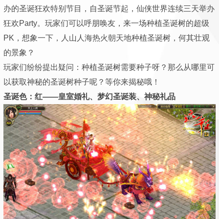
办的圣诞狂欢特别节目，自圣诞节起，仙侠世界连续三天举办
狂欢Party。玩家们可以呼朋唤友，来一场种植圣诞树的超级
PK，想象一下，人山人海热火朝天地种植圣诞树，何其壮观
的景象？
玩家们纷纷提出疑问：种植圣诞树需要种子呀？那么从哪里可
以获取神秘的圣诞树种子呢？等你来揭秘哦！
圣诞色：红——皇室婚礼、梦幻圣诞装、神秘礼品