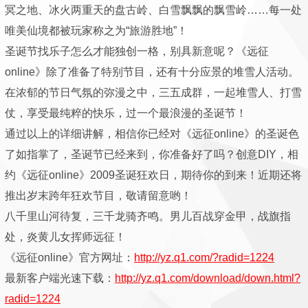
冥之地、冰火两重天的盘古岭、白雪飘飘的飘雪岭……每一处
唯美仙境都被玩家称之为“旅游胜地”！
圣诞节找乐子怎么才能独创一格，别具新意呢？《远征
online》除了准备了特别节目，还有十分应景的堆雪人活动。
在浓郁的节日气氛的弥漫之中，三五成群，一起堆雪人、打雪
仗，享受最纯粹的快乐，过一个最浪漫的圣诞节！
通过以上的详细讲解，相信你已经对《远征online》的圣诞色
了如指掌了，圣诞节已经来到，你准备好了吗？创意DIY，相
约《远征online》2009圣诞狂欢日，期待你的到来！近期还将
推出岁末跨年狂欢节目，敬请留意哟！
八千里山河待复，三千龙骑齐鸣。男儿百战穿金甲，战旗指
处，炎黄儿女挥师远征！
《远征online》官方网址：
http://yz.q1.com/?radid=1224
最新客户端光速下载：
http://yz.q1.com/download/down.html?
radid=1224