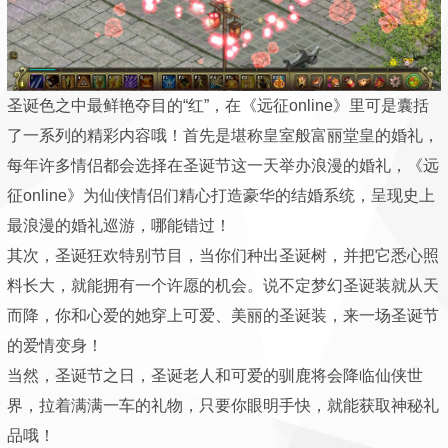
圣诞色之中最鲜艳夺目的“红”，在《远征online》里可是囊括
了一系列的精彩内容哦！首先是堪称皇室般富丽堂皇的婚礼，
每年许多情侣都会选择在圣诞节这一天举办浪漫的婚礼，《远
征online》为仙侠情侣们精心打造豪华的结婚系统，呈现史上
最浪漫的婚礼巡游，哪能错过！
其次，圣诞狂欢特别节目，当你们种出圣诞树，并把它悉心照
料长大，就能拥有一个许愿的机会。说不定梦幻圣诞装就从天
而降，你和心爱的她穿上可爱、美丽的圣诞装，来一场圣诞节
的爱情变身！
当然，圣诞节之日，圣诞老人和可爱的驯鹿将会降临仙侠世
界，拉着满满一车的礼物，只要你眼明手快，就能获取神秘礼
品哦！