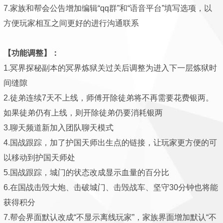
7.家族和帮会公告增加编辑“qq群”和“语音平台”填写选项，以
方便玩家相互之间更好的进行沟通联系
【功能调整】：
1.冥界探秘副本的冥界炼狱关过关后调整为进入下一层炼狱时
间缝隙
2.徒弟连续7天不上线，师傅开除徒弟将不再需要花费银两。
如果徒弟仍有上线，则开除徒弟仍要消耗银两
3.聊天频道新加入团队聊天模式
4.国战跟踪，加了护国天师出生点的链接，让玩家更方便的可
以移动到护国天师处
5.国战跟踪，城门的状态改成显示血量的百分比
6.在国战击毁大炮、击破城门、击毁战车、坚守30分钟也将能
获得积分
7.帮会界面默认改成“不显示离线玩家”，家族界面增加默认“不