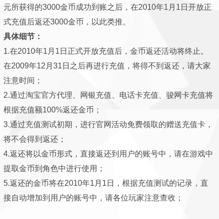
元所获得的3000金币成功到账之后，在2010年1月1日开放正
式充值后返还3000金币，以此类推。
具体细节：
1.在2010年1月1日正式开放充值后，金币返还活动将终止。
在2009年12月31日之后再进行充值，将得不到返还，请大家
注意时间；
2.通过淘宝官方代理、网银充值、电话卡充值、骏网卡充值将
根据充值额100%返还金币；
3.通过充值测试初期，进行官网活动免费领取的赠送充值卡，
将不会得到返还；
4.返还将以金币形式，直接返还到用户的账号中，请在游戏中
提取金币到角色中进行使用；
5.返还的金币将在2010年1月1日，根据充值测试的记录，直
接自动增加到用户的账号中，请各位玩家注意查收；