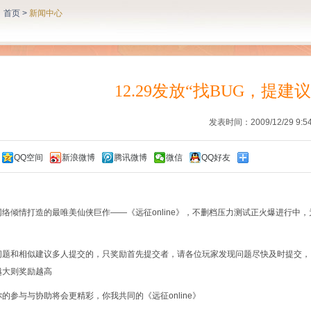
：
首页
>
新闻中心
12.29发放“找BUG，提
发表时间：2009/12/29 9:54
QQ空间
新浪微博
腾讯微博
微信
QQ好友
：
网络倾情打造的最唯美仙侠巨作——《远征online》，不删档压力测试正火爆进行中
问题和相似建议多人提交的，只奖励首先提交者，请各位玩家发现问题尽快及时提交，
越大则奖励越高
的参与与协助将会更精彩，你我共同的《远征online》