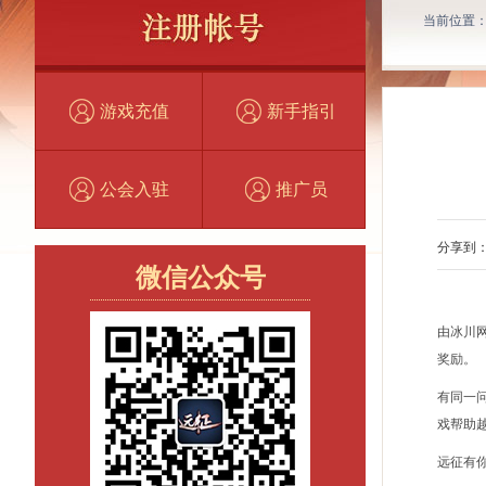
当前位置
游戏充值
新手指引
公会入驻
推广员
分享到
微信公众号
由冰川
奖励。
有同一
戏帮助
远征有你