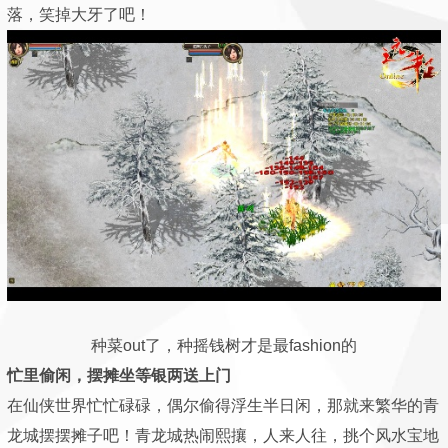
落，笑掉大牙了吧！
种菜out了，种摇钱树才是最fashion的
忙里偷闲，摆摊坐等银两送上门
在仙侠世界忙忙碌碌，偶尔偷得浮生半日闲，那就来繁华的青
龙城摆摆摊子吧！青龙城热闹熙攘，人来人往，挑个风水宝地