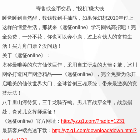
寄售或金币交易，“投机”赚大钱
睡觉睡到自然醒，数钱数到手抽筋，如果你幻想2010年过上
这样的惬意生活，那就来《远征online》学习圈钱高招吧！完
全免费，一分不花，你也可以奔小康，过上有钱人的富裕生
活！买方舟门票？没问题！
关于《远征online》：
堪称最唯美的东方仙侠巨作，采用自主研发的火箭引擎，冰川
网络打造国产网游精品——《远征online》，完全免费为你开
启唯美的仙侠世界大门，全球首创三魂系统，带来最激爽的竞
技玩法！
八千里山河待复，三千龙骑齐鸣。男儿百战穿金甲，战旗指
处，炎黄儿女挥师远征！
《远征online》官方网址：
http://yz.q1.com/?radid=1231
最新客户端光速下载：
http://yz.q1.com/download/down.html?
radid=1231