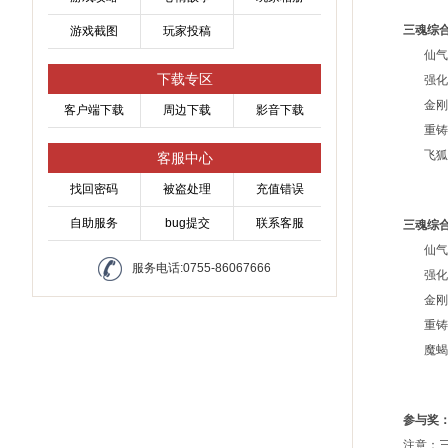
三魂综合
游戏截图
玩家投稿
仙气丹
下载专区
强化石(
金刚钻
客户端下载
周边下载
影音下载
重铸石(
飞狐封
客服中心
找回密码
被盗处理
充值错误
自助服务
bug提交
联系客服
三魂综合
仙气
服务电话:0755-86067666
强化石(
金刚钻
重铸石(
魔蝎封
参与奖：
注意：