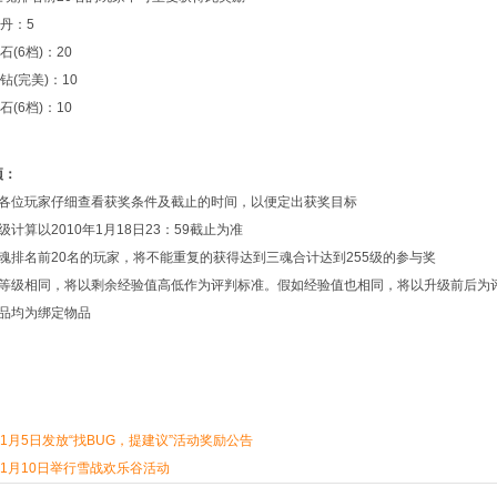
丹：5
6档)：20
(完美)：10
6档)：10
项：
各位玩家仔细查看获奖条件及截止的时间，以便定出获奖目标
计算以2010年1月18日23：59截止为准
魂排名前20名的玩家，将不能重复的获得达到三魂合计达到255级的参与奖
等级相同，将以剩余经验值高低作为评判标准。假如经验值也相同，将以升级前后为
品均为绑定物品
1月5日发放“找BUG，提建议”活动奖励公告
1月10日举行雪战欢乐谷活动