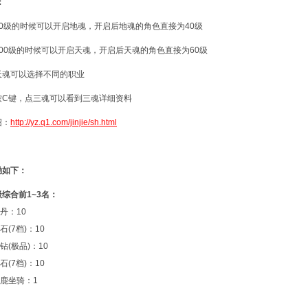
：
60级的时候可以开启地魂，开启后地魂的角色直接为40级
00级的时候可以开启天魂，开启后天魂的角色直接为60级
天魂可以选择不同的职业
按C键，点三魂可以看到三魂详细资料
绍：
http://yz.q1.com/jinjie/sh.html
励如下：
综合前1~3名：
：10
7档)：10
(极品)：10
7档)：10
坐骑：1