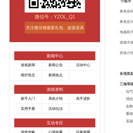
小提示
角色在
微信号：YZOL_Q1
角色在1
关注微信领最新礼包、超值道具
地魂和
游戏中
具体介
新闻中心
游戏新闻
新闻公告
活动中心
各项奖
维护状态
新闻热点
三魂等级
游戏资料
仙气丹
新手入门
系统介绍
高手进阶
强化石(
金刚钻
实用手册
活动玩法
重铸石(
圣诞鹿
互动专区
游戏攻略
心情故事
玩家相册