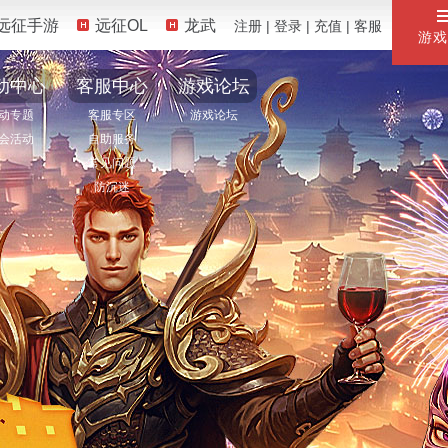
远征手游
远征OL
龙武
注册
|
登录
|
充值
|
客服
游戏
动中心
客服中心
游戏论坛
动专题
客服专区
游戏论坛
会活动
自助服务
常见问题
防沉迷