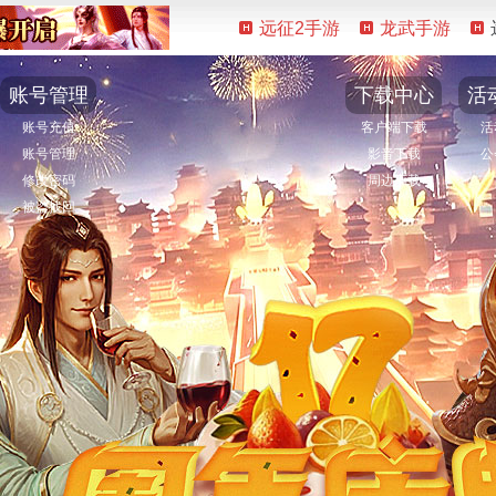
远征2手游
龙武手游
账号管理
下载中心
活
账号充值
客户端下载
活
账号管理
影音下载
公
修改密码
周边下载
被盗找回