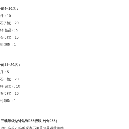
前4~10名：
：10
6档)：20
(极品)：5
6档)：15
印珠：1
前11~20名：
丹：5
6档)：20
(完美)：10
6档)：10
印珠：1
三魂等级总计达到255级以上(含255）
三魂排名前20名的玩家不可重复获得此奖励