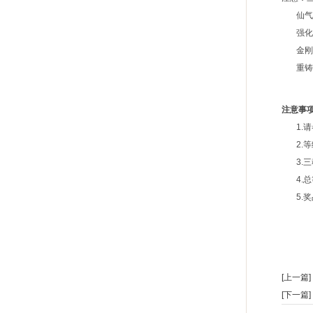
仙气
强化石(
金刚钻
重铸石(
注意事
1.请
2.等级
3.三
4.总
5.奖
[上一篇]
[下一篇]