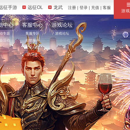
远征手游
远征OL
龙武
注册
|
登录
|
充值
|
客服
游戏
动中心
客服中心
游戏论坛
动专题
客服专区
游戏论坛
会活动
自助服务
常见问题
防沉迷