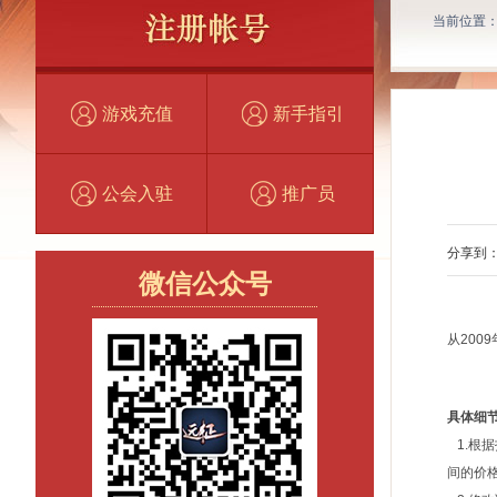
当前位置
游戏充值
新手指引
公会入驻
推广员
分享到
微信公众号
从200
具体细
1.根据
间的价