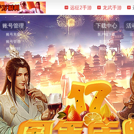
远征2手游
龙武手游
账号管理
下载中心
活
账号充值
客户端下载
活
账号管理
影音下载
公
修改密码
周边下载
被盗找回