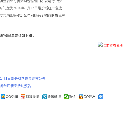
改调整后比打折期间价格低的才会进行补偿
时间定为2010年1月12日维护后统一发放
偿方式为直接添加金币到购买了物品的角色中
偿的物品及差价如下图：
1月1日部分材料道具调整公告
虎年迎新春活动预告
QQ空间
新浪微博
腾讯微博
微信
QQ好友
：