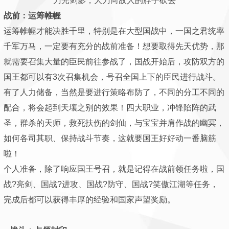
刀光剑影，大刀向敌人的脖子砍去
战前：运筹帷幄
运筹帷幄才能决胜千里，特别是在大型国战中，一国之君统率
千军万马，一定要有充分的战前准备！想要取得先天优势，那
就需要召集大量的臣民前往参战了，国战开始后，攻防双方的
国王都可以有3次召集机会，号召全国上下的臣民进行战斗。
有了人力储备，当然是要进行策略布防了，不同的分工不同的
配合，将会起到天壤之别的效果！四大职业，冲锋陷阵的武
圣，群杀的天师，救死扶伤的剑仙，与宝宝并肩作战的幽冥，
如何各司其职、保持战斗节奏，这就要国王好好动一番脑筋
啦！
个人准备，除了响应国王号召，就是记得在战前领任务啦，国
战?亮剑、国战?进攻、国战?防守、国战?笑傲江湖等任务，
完成后都可以获得丰厚的经验和国家声望奖励。