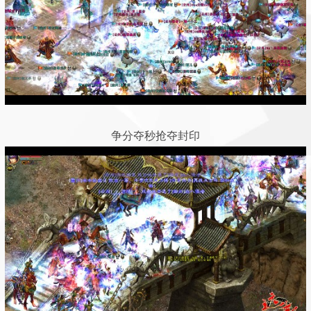
争分夺秒抢夺封印