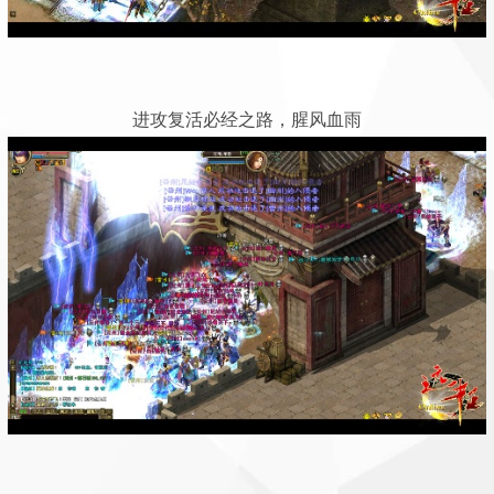
进攻复活必经之路，腥风血雨