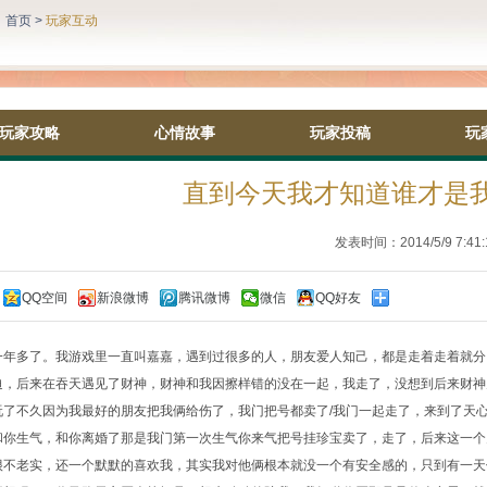
：
首页
>
玩家互动
玩家攻略
心情故事
玩家投稿
玩
直到今天我才知道谁才是
发表时间：2014/5/9 7:41:
QQ空间
新浪微博
腾讯微博
微信
QQ好友
：
一年多了。我游戏里一直叫嘉嘉，遇到过很多的人，朋友爱人知己，都是走着走着就分
迫，后来在吞天遇见了财神，财神和我因擦样错的没在一起，我走了，没想到后来财神
玩了不久因为我最好的朋友把我俩给伤了，我门把号都卖了/我门一起走了，来到了天
和你生气，和你离婚了那是我门第一次生气你来气把号挂珍宝卖了，走了，后来这一个
很不老实，还一个默默的喜欢我，其实我对他俩根本就没一个有安全感的，只到有一天