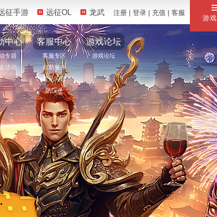
远征手游
远征OL
龙武
注册
|
登录
|
充值
|
客服
游戏
动中心
客服中心
游戏论坛
动专题
客服专区
游戏论坛
会活动
自助服务
常见问题
防沉迷