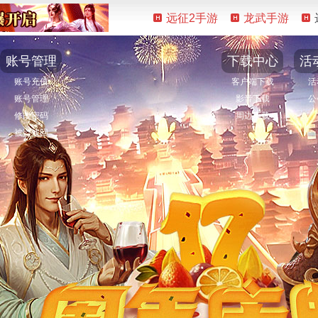
远征2手游
龙武手游
账号管理
下载中心
活
账号充值
客户端下载
活
账号管理
影音下载
公
修改密码
周边下载
被盗找回