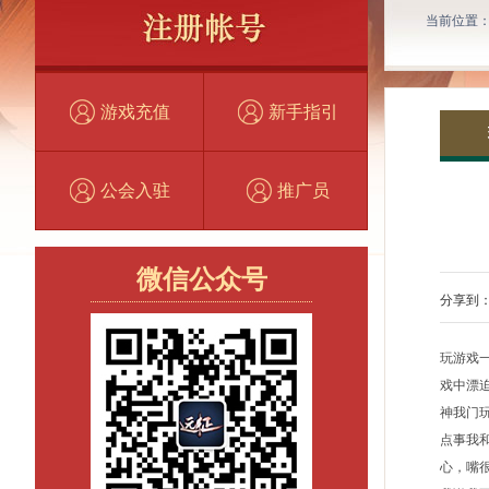
当前位置
游戏充值
新手指引
公会入驻
推广员
微信公众号
分享到
玩游戏
戏中漂
神我门
点事我
心，嘴