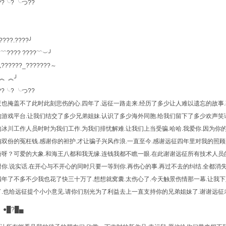
╰? ╰つ??
?.????╯
??? ????﹌︶╯
????_???????～
 ︽╯
╰? ╰つ??
夜也掩盖不了此时此刻悲伤的心.四年了.远征一路走来.经历了多少让人难以遗忘的故事
游戏平台.让我们结交了多少兄弟姐妹.认识了多少海外同胞.给我们留下了多少欢声笑语
冰川工作人员时时为我们工作.为我们排忧解难.让我们上当受骗.哈哈.我爱你.因为你
双份的冤枉钱.感谢你的袒护.才让骗子兴风作浪.一直至今.感谢远征四年里对我的照顾
呀？可爱的大象.和海王八都和我无缘.连钱我都不瞧一眼.在此谢谢远征所有技术人员的
你.说实话.在开心与不开心的同时只要一等到你.再伤心的事.再过不去的纠结.全都消
年了不多不少我也花了快三十万了.想想就窝囊.太伤心了.今天触景伤情那一幕.让我下定
了.也给远征提个小小意见.请你们别光为了利益去上一直支持你的兄弟姐妹了.谢谢远征
?█▄