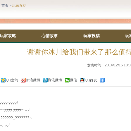
：
首页
>
玩家互动
玩家攻略
心情故事
玩家投稿
玩
谢谢你冰川给我们带来了那么值得
发表时间：2014/12/16 18:3
QQ空间
新浪微博
腾讯微博
微信
QQ好友
：
?.????╯
??? ????﹌︶╯
????_???????～
 ︽╯