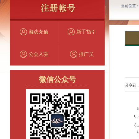
当前位置
游戏充值
新手指引
公会入驻
推广员
微信公众号
分享到
╰???
╰︶﹌?
ζ灬??
╰︽