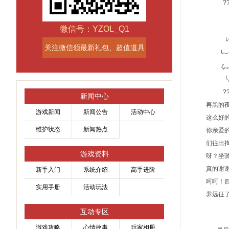
???
微信号：YZOL_Q1
╰???
关注微信领最新礼包、超值道具
╰︶﹌?
ζ灬??
╰︽
???
新闻中心
再黑的
游戏新闻
新闻公告
活动中心
这么好的
维护状态
新闻热点
你亲爱的
们往出掏
游戏资料
呀？坐骑
真的谢谢
新手入门
系统介绍
高手进阶
呵呵！四
实用手册
活动玩法
养远征
互动专区
●█
游戏攻略
心情故事
玩家相册