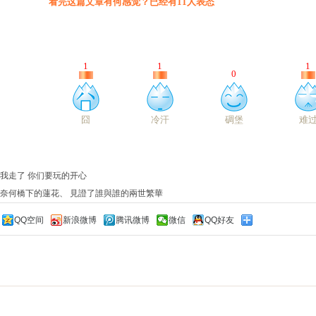
我走了 你们要玩的开心
奈何橋下的蓮花、 見證了誰與誰的兩世繁華
QQ空间
新浪微博
腾讯微博
微信
QQ好友
：