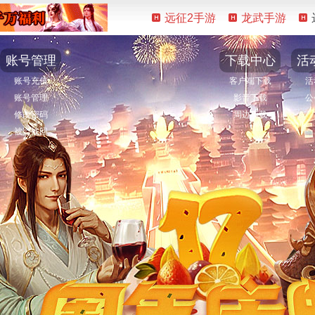
远征2手游
龙武手游
账号管理
下载中心
活
账号充值
客户端下载
活
账号管理
影音下载
公
修改密码
周边下载
被盗找回