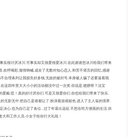
.事实很讨厌冰川.可事实却又很爱很爱冰川.在此谢谢您冰川给我们带来
.欢呼喝彩.激情呐喊.成全了无数对知心恋人.和苦不堪言的回忆.感谢
的不合理条列让我损失好多钱.无故的被封号.本身被人骗了还要逼着我
.在这四年里大大小小的活动都没中过一次奖.你说是.翅膀呀？法宝
爱戴.哎！真的好讨厌你们.可是又很爱你们.你也给我们带来了快乐.
失的无影无中.把自己是谁都让了.扮演着游戏较色.进入了主人翁的境界.
决心.也为自己定了各位...过了年退出远征.不想在吃方便面的生活.供
老大和工作人员.小女子给你行大礼啦！