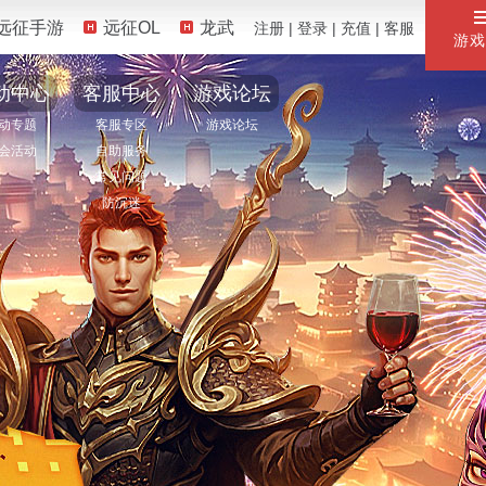
远征手游
远征OL
龙武
注册
|
登录
|
充值
|
客服
游戏
动中心
客服中心
游戏论坛
动专题
客服专区
游戏论坛
会活动
自助服务
常见问题
防沉迷