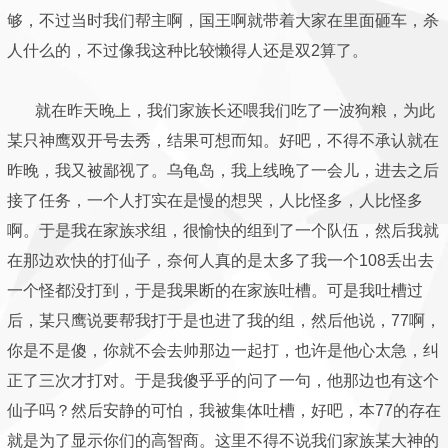
够，不过当时我们帮主啊，国王啊就带着大家在里面砸车，杀
人什么的，不过像我这种比较懒得人还是双2算了。
就在昨天晚上，我们家族长还喂我们吃了一波狗粮，为此
某只神鹰双开号去秀，结果可想而知。好吧，不得不承认就在
昨晚，我又被鄙视了。乌龟岛，我上线晚了一会儿，进去之后
接了任务，一个人打实在是慢的想哭，人比怪多，人比怪多
啊。于是我在家族求组，很愉快的组到了一个队伍，然后我就
在那边欢快的打仙子，奈何人真的是太多了我一个108丢出去
一个怪都没打到，于是我果断的在家族吐槽。可是我吐槽过
后，某只鹰说要帮我打于是也进了我的组，然后他说，77啊，
你是不是傻，你就不会去帅那边一起打，也许是他心太急，纠
正了三次才打对。于是我傻乎乎的问了一句，他那边也有这个
仙子吗？然后安静的可怕，我被集体吐槽，好吧，本77的存在
就是为了显示你们的高智商。这里不得不说我们家族某大神的