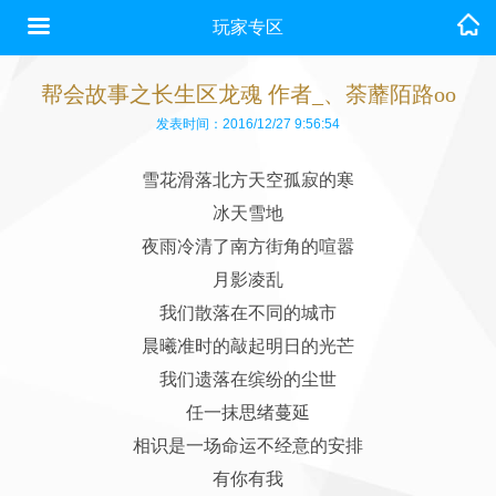
玩家专区
帮会故事之长生区龙魂 作者_、荼蘼陌路oo
发表时间：2016/12/27 9:56:54
雪花滑落北方天空孤寂的寒
冰天雪地
夜雨冷清了南方街角的喧嚣
月影凌乱
我们散落在不同的城市
晨曦准时的敲起明日的光芒
我们遗落在缤纷的尘世
任一抹思绪蔓延
相识是一场命运不经意的安排
有你有我