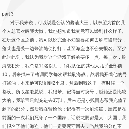
part 3
对于我来说，可以说是公认的酱油大王，以东望为首的几
个人总喜欢叫我大懒，我也想知道我究竟可以懒到什么样子。
在玩这个区之前，我可以说完全不知道要如何去刷海盗积分，
蓬莱也是丢一边酱油随便打打，甚至海盗也不会去报名。至少
此时此刻，我认为我对这个游戏了解的要多一点。每一次，刷
海战积分，我总是11名以后，而我队伍的其他人几乎全部前
10，后来找来了格调同学每次帮我刷海战，然后我开着他的号
打酱油，本来他可以刷到2个息，然后到我这里，有时候一个
都没。所以笙歌总说，我很笨。记得当时换号，感触还是比较
大的，我珍宝只能充进去3万1，后来还是小贱同志帮我充值了
剩下的部分，然后我在转给他；记得有一次刷海盗，应该是在
前面的一次我们死守了一个国家，话说龙腾都是人口大国，我
们报名了他们海盗，他们一定要死守回去，当然我的分也不