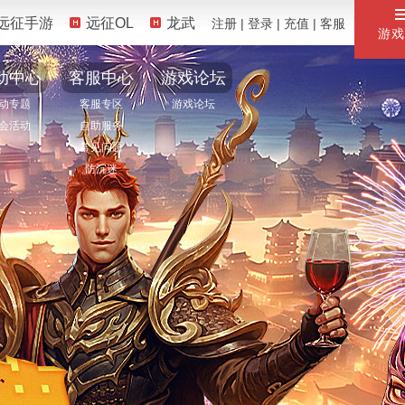
远征手游
远征OL
龙武
注册
|
登录
|
充值
|
客服
游戏
动中心
客服中心
游戏论坛
动专题
客服专区
游戏论坛
会活动
自助服务
常见问题
防沉迷