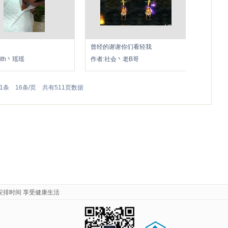
曾经的谢谢你们看轻我
ith丶瑶瑶
作者:社会丶老B哥
1条 16条/页 共有511页数据
安排时间 享受健康生活