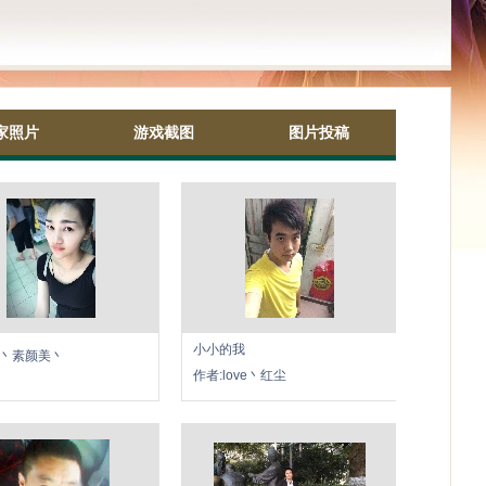
家照片
游戏截图
图片投稿
小小的我
_丶素颜美丶
作者:love丶红尘