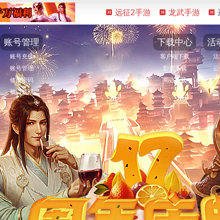
远征2手游
龙武手游
账号管理
下载中心
活
账号充值
客户端下载
活
账号管理
影音下载
公
修改密码
周边下载
被盗找回