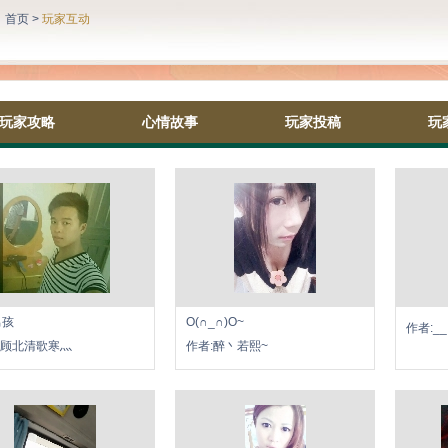
：
首页
>
玩家互动
玩家攻略
心情故事
玩家投稿
玩
男孩
O(∩_∩)O~
作者:_
_顾北清歌寒灬
作者:醉丶若熙~