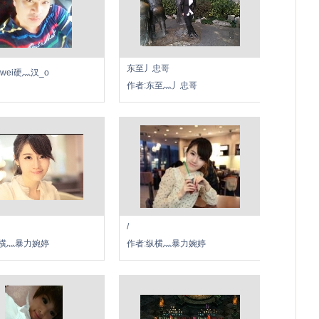
东至丿忠哥
Awei硬灬汉_o
作者:东至灬丿忠哥
/
纵横灬暴力婉婷
作者:纵横灬暴力婉婷