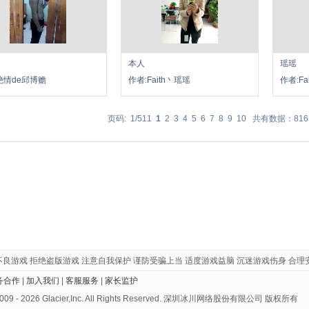
本人
瑶瑶
绝情de邱博赡
作者:Faith丶瑶瑶
作者:Fa
页码: 1/511
1
2
3
4
5
6
7
8
9
10
共有数据：816
不良游戏 拒绝盗版游戏 注意自我保护 谨防受骗上当 适度游戏益脑 沉迷游戏伤身 合理
务合作
|
加入我们
|
客服服务
|
家长监护
 2009 - 2026 Glacier,Inc. All Rights Reserved. 深圳冰川网络股份有限公司 版权所有