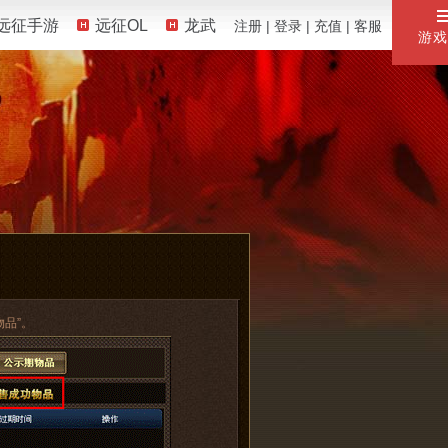
远征手游
远征OL
龙武
注册
|
登录
|
充值
|
客服
游戏
物品”。