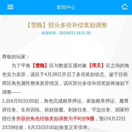
新闻中心
【雪魄】部分多倍补偿奖励调整
发表时间：2025/6/13 16:01:36
尊敬的玩家：
为了平衡
【雪魄】
区与数据互通对象
【浑天】
区之间的角
色实力差异，该区于4月28日开启了多倍奖励状态。鉴于目前
两区角色属性整体差异情况，该区部分多倍补偿奖励将做如下
调整——
1.
自
6
月9日
0:00起
，角色完成粮草押运、家族粮草押运、魔尊
府任务、生存训练、斩妖除魔、刺探任务、守边任务、国家狩
猎任务
所获的角色经验奖励调整为平时的
5倍
，预计6月22日
23
:59
结束
，
6月23日
0:00
起恢复正常倍率
。