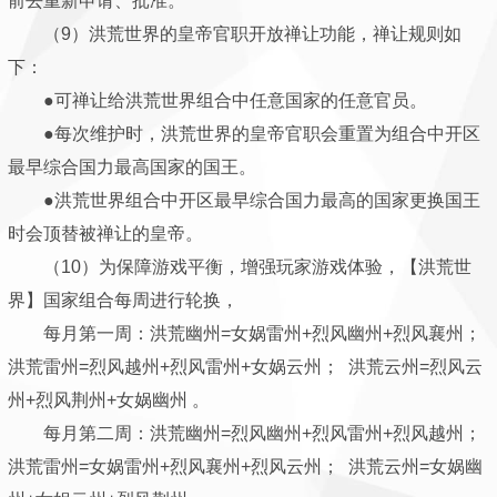
前去重新申请、批准。
（9）洪荒世界的皇帝官职开放禅让功能，禅让规则如
下：
●可禅让给洪荒世界组合中任意国家的任意官员。
●每次维护时，洪荒世界的皇帝官职会重置为组合中开区
最早综合国力最高国家的国王。
●洪荒世界组合中开区最早综合国力最高的国家更换国王
时会顶替被禅让的皇帝。
（10）为保障游戏平衡，增强玩家游戏体验，【洪荒世
界】国家组合每周进行轮换，
每月第一周：洪荒幽州=女娲雷州+烈风幽州+烈风襄州；
洪荒雷州=烈风越州+烈风雷州+女娲云州； 洪荒云州=烈风云
州+烈风荆州+女娲幽州 。
每月第二周：洪荒幽州=烈风幽州+烈风雷州+烈风越州；
洪荒雷州=女娲雷州+烈风襄州+烈风云州； 洪荒云州=女娲幽