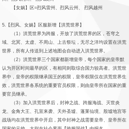
【女娲】区=烈风雷州、烈风云州、 烈风越州
5.【烈风、女娲】区服新增【洪荒世界】
（1）洪荒世界为跨服，开放了洪荒世界的区，苍穹之
域、北冥、太虚、不周山、上古祭坛，无尽之洋均设置在洪荒
世界，所有人传送到上述地图会自动进入洪荒世界。
（2）洪荒世界三个国家都新增皇帝，每个国家的皇帝默
认为开区时间最早的区，有相同则取综合国力较高者。洪荒世
界中，皇帝的权限继承国王的权限，皇帝权限仅在洪荒世界生
效，洪荒世界各系统的重要官员权限，则由皇帝所在国家的重
要官员继承。
（3）加入洪荒世界后，封神之战、跨服海战、灭世炎
龙、金角大王、孔宣来袭、天外圣墟、蓬莱仙境、殷墟地宫等
战场均在洪荒世界中开启，其中封神之战需要皇帝、皇帝所在
国家的元帅、太尉在社会界面【跨服国战】中报名。