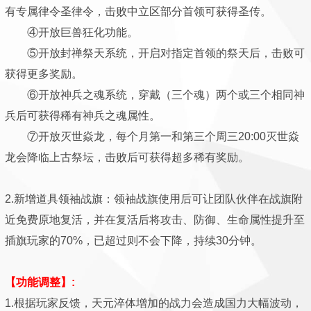
有专属律令圣律令，击败中立区部分首领可获得圣传。
④开放巨兽狂化功能。
⑤开放封禅祭天系统，开启对指定首领的祭天后，击败可
获得更多奖励。
⑥开放神兵之魂系统，穿戴（三个魂）两个或三个相同神
兵后可获得稀有神兵之魂属性。
⑦开放灭世焱龙，每个月第一和第三个周三20:00灭世焱
龙会降临上古祭坛，击败后可获得超多稀有奖励。
2.新增道具领袖战旗：领袖战旗使用后可让团队伙伴在战旗附
近免费原地复活，并在复活后将攻击、防御、生命属性提升至
插旗玩家的70%，已超过则不会下降，持续30分钟。
【功能调整】:
1.根据玩家反馈，天元淬体增加的战力会造成国力大幅波动，