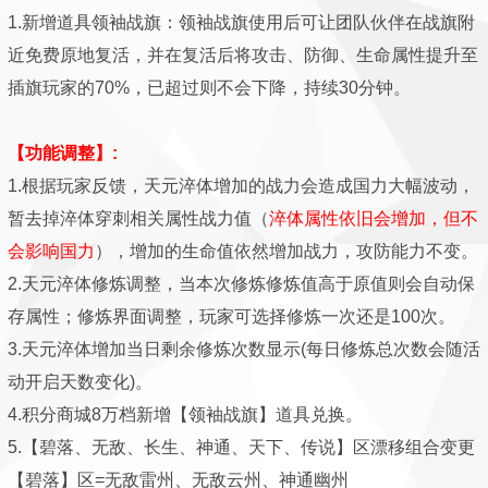
1.新增道具领袖战旗：领袖战旗使用后可让团队伙伴在战旗附
近免费原地复活，并在复活后将攻击、防御、生命属性提升至
插旗玩家的70%，已超过则不会下降，持续30分钟。
【功能调整】:
1.根据玩家反馈，天元淬体增加的战力会造成国力大幅波动，
暂去掉淬体穿刺相关属性战力值
（
淬体
属性依旧会增加，但不
会影响国力
）
，增加的生命值依然增加战力，攻防能力不变。
2.天元淬体修炼调整，当本次修炼修炼值高于原值则会自动保
存属性；修炼界面调整，玩家可选择修炼一次还是100次。
3.天元淬体增加当日剩余修炼次数显示(每日修炼总次数会随活
动开启天数变化)。
4.积分商城8万档新增【领袖战旗】道具兑换。
5.【碧落、无敌、长生、神通、天下、传说】区漂移组合变更
【碧落】区=无敌雷州、无敌云州、神通幽州