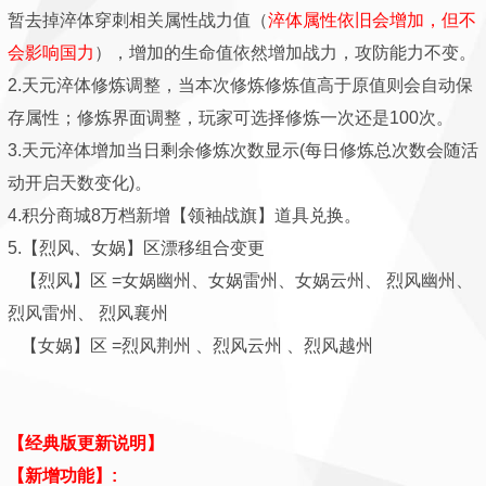
暂去掉淬体穿刺相关属性战力值（
淬体
属性依旧会增加，但不
会影响国力
），增加的生命值依然增加战力，攻防能力不变。
2.天元淬体修炼调整，当本次修炼修炼值高于原值则会自动保
存属性；修炼界面调整，玩家可选择修炼一次还是100次。
3.天元淬体增加当日剩余修炼次数显示(每日修炼总次数会随活
动开启天数变化)。
4.积分商城8万档新增【领袖战旗】道具兑换。
5.【烈风、女娲】区漂移组合变更
【烈风】区 =女娲幽州、女娲雷州、女娲云州、 烈风幽州、
烈风雷州、 烈风襄州
【女娲】区 =烈风荆州 、烈风云州 、烈风越州
【经典版更新说明】
【新增功能】: