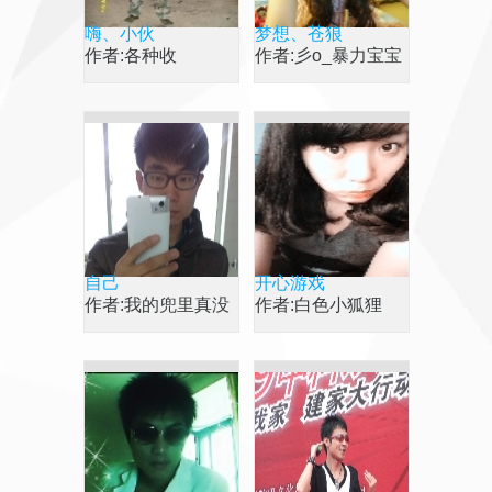
嗨、小伙
梦想、苍狼
作者:各种收
作者:彡o_暴力宝宝
自己
开心游戏
作者:我的兜里真没
作者:白色小狐狸
糖