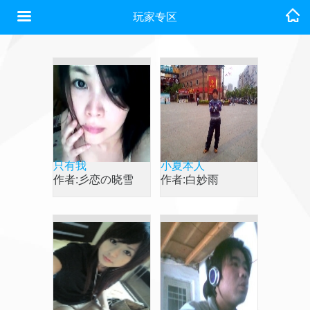
玩家专区
只有我
小夏本人
作者:彡恋の晓雪
作者:白妙雨