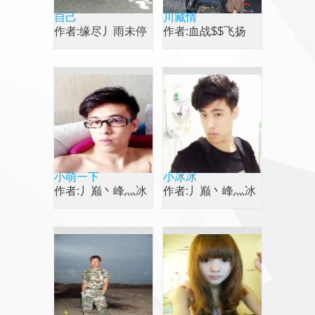
自己
川藏情
作者:缘尽丿雨未停
作者:血战$$飞扬
小萌一下
小冰冰
作者:丿巅丶峰灬冰
作者:丿巅丶峰灬冰
冰
冰