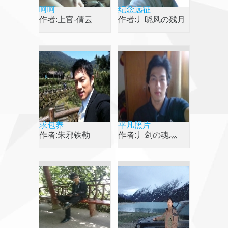
呵呵
纪念远征
作者:上官-倩云
作者:丿晓风の残月
灬
求包养
平凡照片
作者:朱邪铁勒
作者:丿剑の魂灬