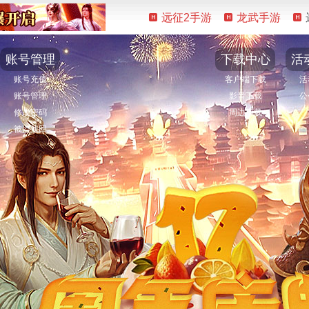
远征2手游
龙武手游
账号管理
下载中心
活
账号充值
客户端下载
活
账号管理
影音下载
公
修改密码
周边下载
被盗找回