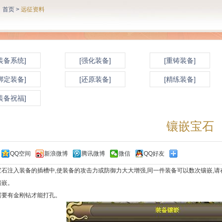
：
首页
>
远征资料
装备系统]
[强化装备]
[重铸装备]
绑定装备]
[还原装备]
[精练装备]
装备祝福]
镶嵌宝石
QQ空间
新浪微博
腾讯微博
微信
QQ好友
：
宝石注入装备的插槽中,使装备的攻击力或防御力大大增强,同一件装备可以数次镶嵌,
镶嵌。
需要有金刚钻才能打孔。