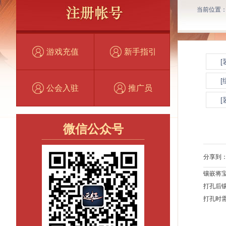
当前位置
游戏充值
新手指引
[
[
公会入驻
推广员
[
微信公众号
分享到
镶嵌将
打孔后
打孔时