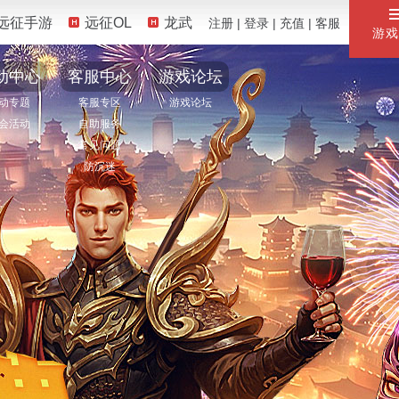
远征手游
远征OL
龙武
注册
|
登录
|
充值
|
客服
游戏
动中心
客服中心
游戏论坛
动专题
客服专区
游戏论坛
会活动
自助服务
常见问题
防沉迷