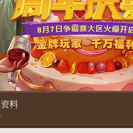
征资料
A