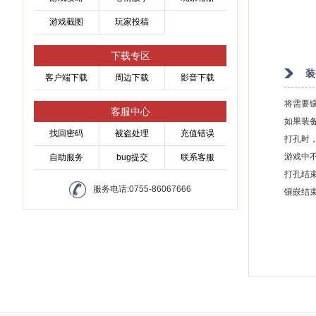
游戏截图
玩家投稿
下载专区
装
客户端下载
周边下载
影音下载
将需要
客服中心
如果装
找回密码
被盗处理
充值错误
打孔时
游戏中
自助服务
bug提交
联系客服
打孔结
服务电话:0755-86067666
镶嵌结