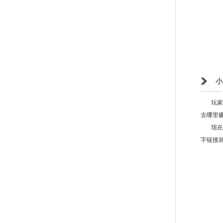
小
玩家在
去哪里
现在好
字链接