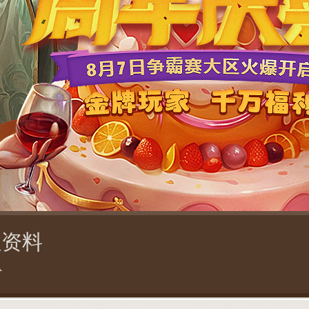
征资料
A