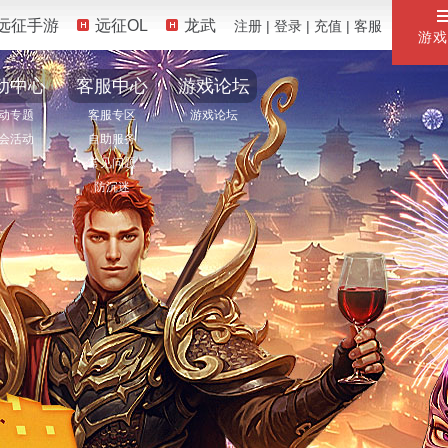
远征手游
远征OL
龙武
注册
|
登录
|
充值
|
客服
游戏
动中心
客服中心
游戏论坛
动专题
客服专区
游戏论坛
会活动
自助服务
常见问题
防沉迷