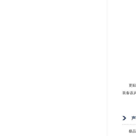
更贴心
装备该
声
极品装