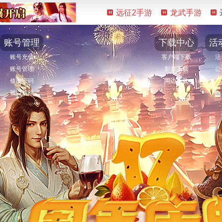
远征2手游
龙武手游
账号管理
下载中心
活
账号充值
客户端下载
活
账号管理
影音下载
公
修改密码
周边下载
被盗找回