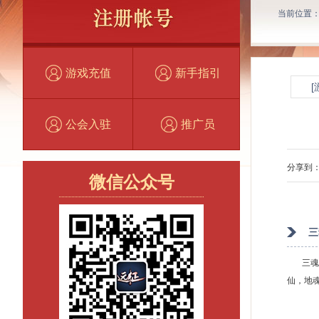
当前位置
游戏充值
新手指引
[
公会入驻
推广员
分享到
微信公众号
三
三魂系
仙，地