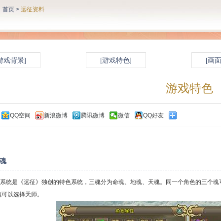
：
首页
>
远征资料
游戏背景]
[游戏特色]
[画
游戏特色
QQ空间
新浪微博
腾讯微博
微信
QQ好友
：
魂
统是《远征》独创的特色系统，三魂分为命魂、地魂、天魂。同一个角色的三个魂可
魂可以选择天师。