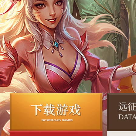
远
DAT