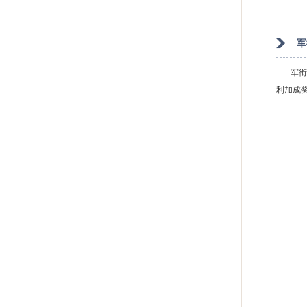
军
军衔是
利加成