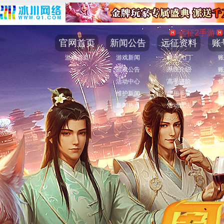
远征2手游
官网首页
新闻公告
远征资料
账
游戏首页
游戏新闻
新手入门
账
游戏公告
系统介绍
账
活动中心
高手进阶
修
维护新闻
使用手册
被
新闻热点
活动玩法