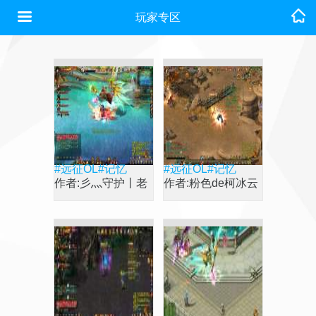
玩家专区
#远征OL#记忆
#远征OL#记忆
作者:彡灬守护丨老
作者:粉色de柯冰云
帅