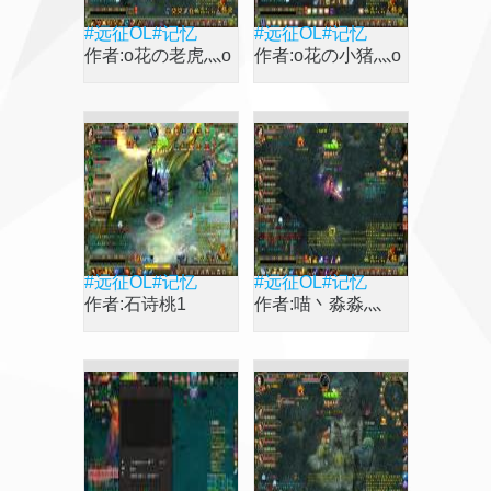
#远征OL#记忆
#远征OL#记忆
作者:o花の老虎灬o
作者:o花の小猪灬o
#远征OL#记忆
#远征OL#记忆
作者:石诗桃1
作者:喵丶淼淼灬