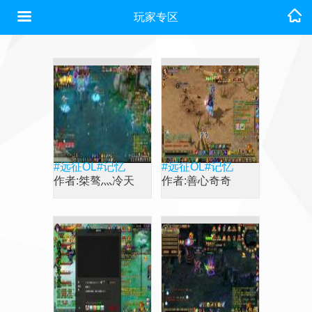
玩家专区
#远征OL#记忆
#远征OL#记忆
作者:桀骜灬冷天
作者:善心奇奇