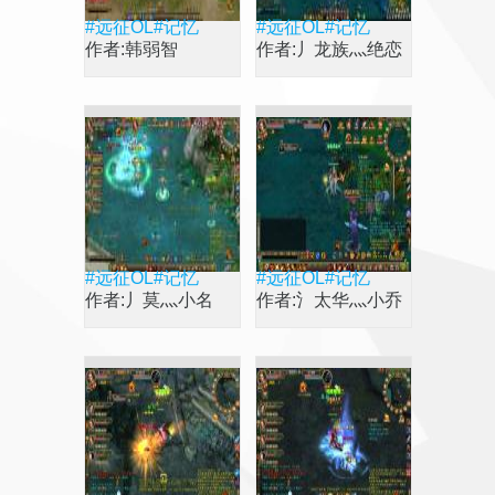
#远征OL#记忆
#远征OL#记忆
作者:韩弱智
作者:丿龙族灬绝恋
#远征OL#记忆
#远征OL#记忆
作者:丿莫灬小名
作者:氵太华灬小乔