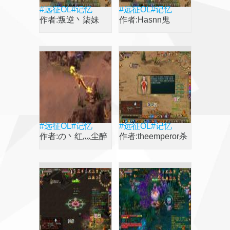
#远征OL#记忆
#远征OL#记忆
作者:叛逆丶柒妹
作者:Hasnn鬼
#远征OL#记忆
#远征OL#记忆
作者:の丶红灬尘醉
作者:theemperor杀
戮